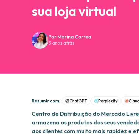
sua loja virtual
Por Marina Correa
3 anos atrás
Resumir com:
ChatGPT
Perplexity
Clau
Centro de Distribuição do Mercado Livr
armazena os produtos dos seus vendedo
aos clientes com muito mais rapidez e efi