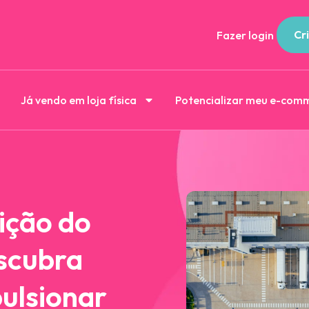
Cri
Fazer login
Já vendo em loja física
Potencializar meu e-com
ição do
scubra
ulsionar