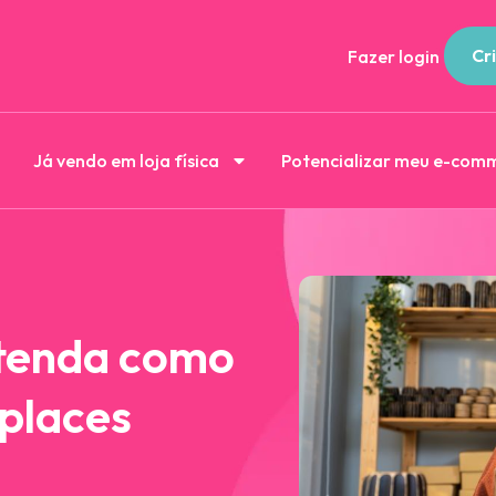
Cri
Fazer login
Já vendo em loja física
Potencializar meu e-com
ntenda como
places