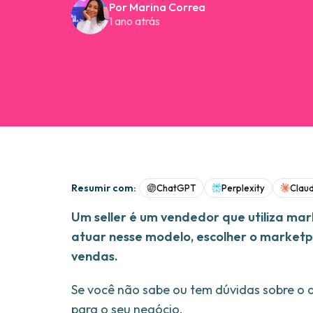
Por Marina Correa
1 ano atrás
Resumir com:
ChatGPT
Perplexity
Clau
Um seller é um vendedor que utiliza ma
atuar nesse modelo, escolher o marketp
vendas.
Se você não sabe ou tem dúvidas sobre o 
para o seu negócio.