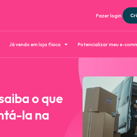
Cri
Fazer login
Já vendo em loja física
Potencializar meu e-com
 saiba o que
tá-la na