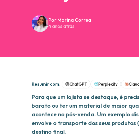
Por Marina Correa
4 anos atrás
Resumir com:
ChatGPT
Perplexity
Clau
Para que um lojista se destaque, é prec
barato ou ter um material de maior qu
acontece no pós-venda. Um exemplo disso
envolve o transporte dos seus produtos
destino final.