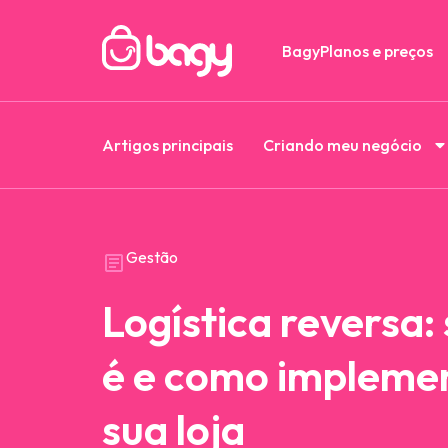
Bagy
Planos e preços
Artigos principais
Criando meu negócio
Gestão
Logística reversa:
é e como implemen
sua loja