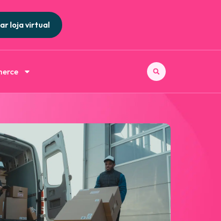
ar loja virtual
merce