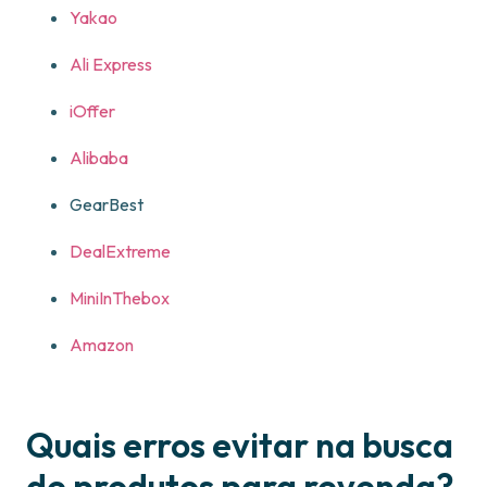
Yakao
Ali Express
iOffer
Alibaba
GearBest
DealExtreme
MiniInThebox
Amazon
Quais erros evitar na busca
de produtos para revenda?