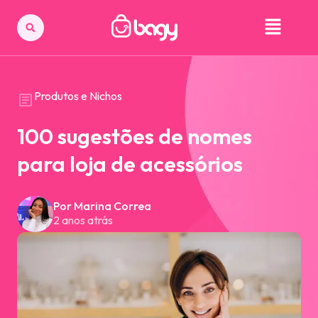
Produtos e Nichos
100 sugestões de nomes
para loja de acessórios
Por Marina Correa
2 anos atrás