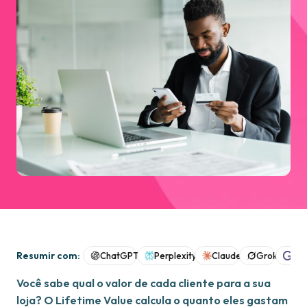
Resumir com:
ChatGPT
Perplexity
Claude
Grok
Goo
Você sabe qual o valor de cada cliente para a sua
loja? O Lifetime Value calcula o quanto eles gastam