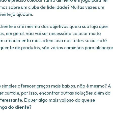
 Não é preciso colocar tanto dinheiro em jogo para ter
mos sobre um clube de fidelidade? Muitas vezes um
iente já ajudam.
u cliente e até mesmo dos objetivos que a sua loja quer
, em geral, não vai ser necessário colocar muito
um atendimento mais atencioso nas redes sociais até
uente de produtos, são vários caminhos para alcança
simples oferecer preços mais baixos, não é mesmo? A
r curta e, por isso, encontrar outras soluções além da
eressante. E quer algo mais valioso do que
se
nça do cliente
?