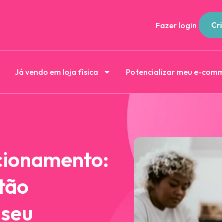
Cri
Fazer login
Já vendo em loja física
Potencializar meu e-com
cionamento:
 tão
 seu