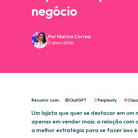
negócio
Por Marina Correa
5 anos atrás
Resumir com:
ChatGPT
Perplexity
Clau
Um lojista que quer se destacar em um
apenas em vender mais: a relação com o
a melhor estratégia para se fazer isso 