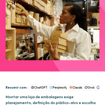
Resumir com:
ChatGPT
Perplexity
Claude
Grok
Goo
Montar uma loja de embalagens exige
planejamento, definição do público-alvo e escolha