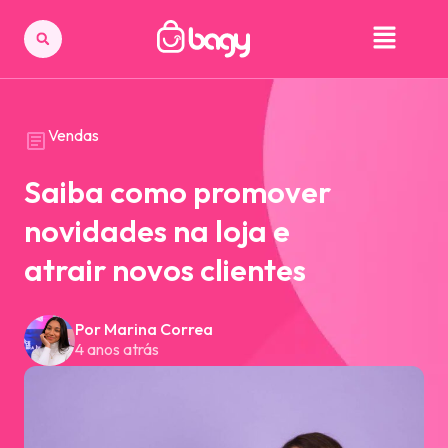
Vendas
Saiba como promover
novidades na loja e
atrair novos clientes
Por Marina Correa
4 anos atrás