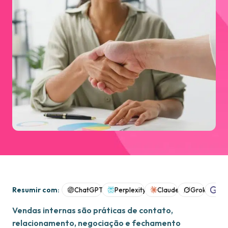
Resumir com:
ChatGPT
Perplexity
Claude
Grok
Goo
Vendas internas são práticas de contato,
relacionamento, negociação e fechamento