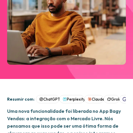
Resumir com:
ChatGPT
Perplexity
Claude
Grok
Goo
Uma nova funcionalidade foi liberada no App Bagy
Vendas: a integração com o Mercado Livre. Nós
pensamos que isso pode ser uma ótima forma de