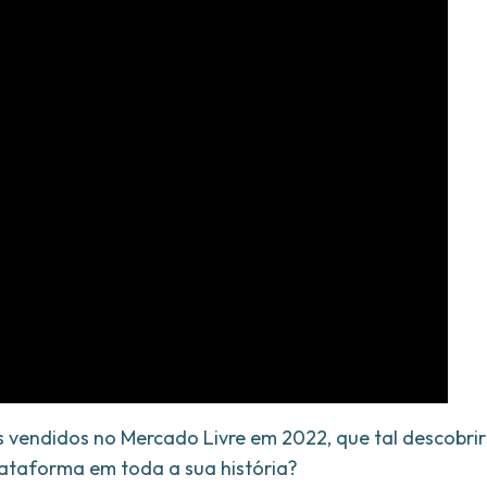
 vendidos no Mercado Livre em 2022, que tal descobrir
lataforma em toda a sua história?