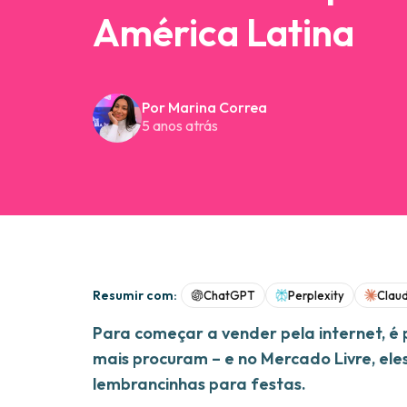
América Latina
Por Marina Correa
5 anos atrás
Resumir com:
ChatGPT
Perplexity
Clau
Para começar a vender pela internet, é 
mais procuram – e no Mercado Livre, ele
lembrancinhas para festas.