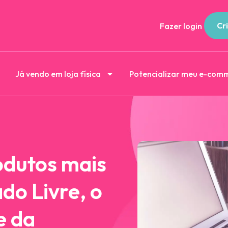
Cri
Fazer login
Já vendo em loja física
Potencializar meu e-com
odutos mais
do Livre, o
e da