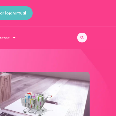
ar loja virtual
merce