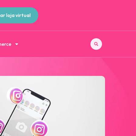
ar loja virtual
merce