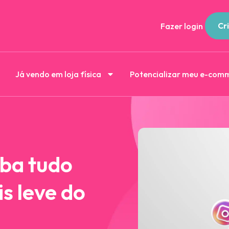
Cri
Fazer login
Já vendo em loja física
Potencializar meu e-com
iba tudo
s leve do