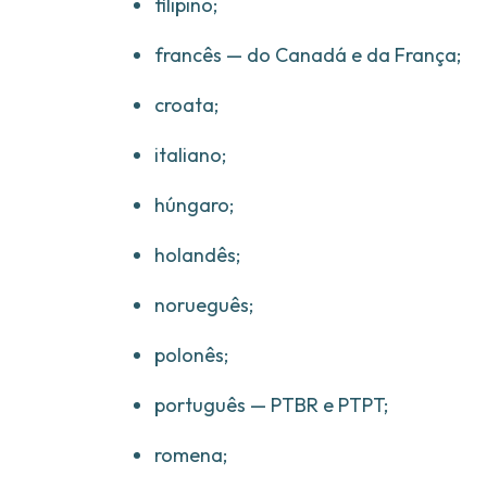
filipino;
francês — do Canadá e da França;
croata;
italiano;
húngaro;
holandês;
norueguês;
polonês;
português — PTBR e PTPT;
romena;