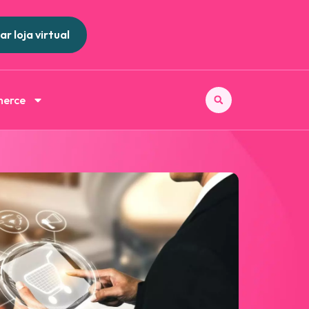
ar loja virtual
merce