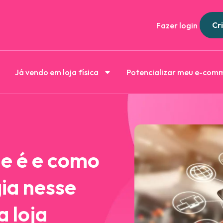
Cri
Fazer login
Já vendo em loja física
Potencializar meu e-com
e é e como
ia nesse
a loja