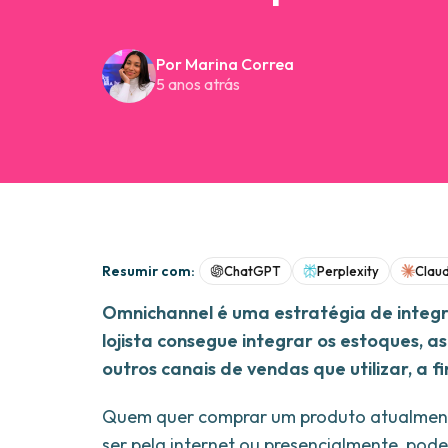
Por Marina Correa
5 anos atrás
Resumir com:
ChatGPT
Perplexity
Clau
Omnichannel é uma estratégia de inte
lojista consegue integrar os estoques, a
outros canais de vendas que utilizar, a 
Quem quer comprar um produto atualmente
ser pela internet ou presencialmente, pode