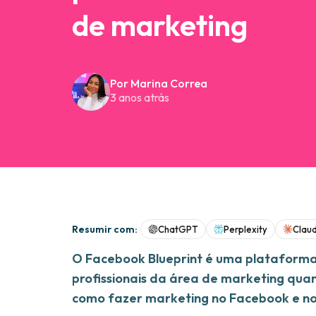
de marketing
Por Marina Correa
3 anos atrás
Resumir com:
ChatGPT
Perplexity
Clau
O Facebook Blueprint é uma plataforma
profissionais da área de marketing qu
como fazer marketing no Facebook e no