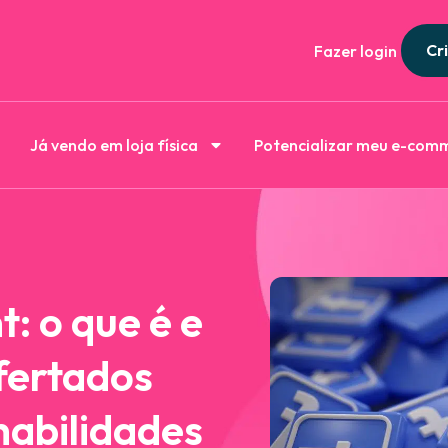
Cri
Fazer login
Já vendo em loja física
Potencializar meu e-com
: o que é e
fertados
habilidades