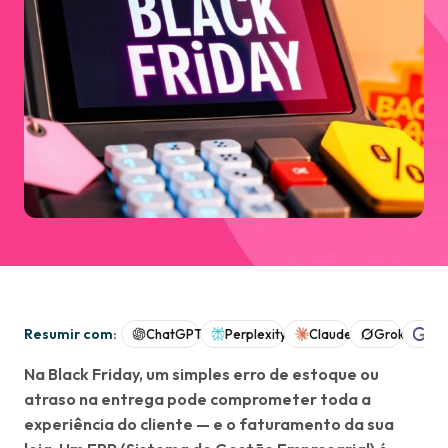
Resumir com:
ChatGPT
Perplexity
Claude
Grok
Goo
Na Black Friday, um simples erro de estoque ou
atraso na entrega pode comprometer toda a
experiência do cliente — e o faturamento da sua