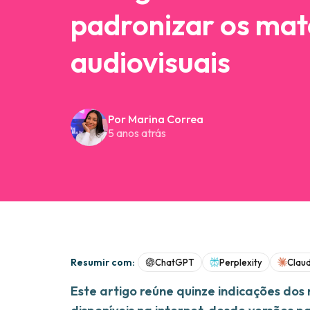
padronizar os mat
audiovisuais
Por Marina Correa
5 anos atrás
Resumir com:
ChatGPT
Perplexity
Clau
Este artigo reúne quinze indicações dos