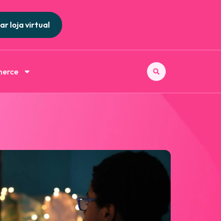
ar loja virtual
merce