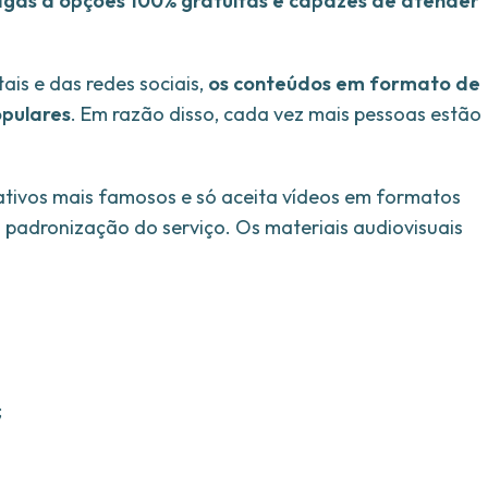
pagas a opções 100% gratuitas e capazes de atender
ais e das redes sociais,
os conteúdos em formato de
opulares
. Em razão disso, cada vez mais pessoas estão
cativos mais famosos e só aceita vídeos em formatos
 padronização do serviço. Os materiais audiovisuais
;