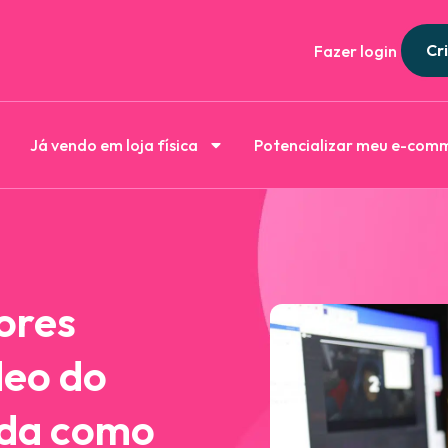
Cri
Fazer login
Já vendo em loja física
Potencializar meu e-com
ores
deo do
nda como