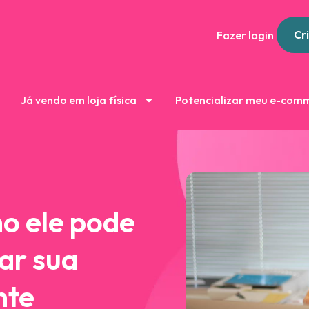
Cri
Fazer login
Já vendo em loja física
Potencializar meu e-com
o ele pode
ar sua
nte