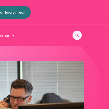
ar loja virtual
merce