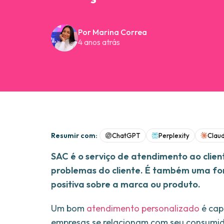
Por Marina Correa
4 anos atrás
Resumir com:
ChatGPT
Perplexity
Clau
SAC é o serviço de atendimento ao client
problemas do cliente. É também uma fo
positiva sobre a marca ou produto.
Um bom
atendimento personalizado
é cap
empresas se relacionam com seu consumido