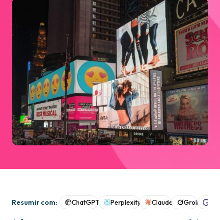
Resumir com:
ChatGPT
Perplexity
Claude
Grok
Goo