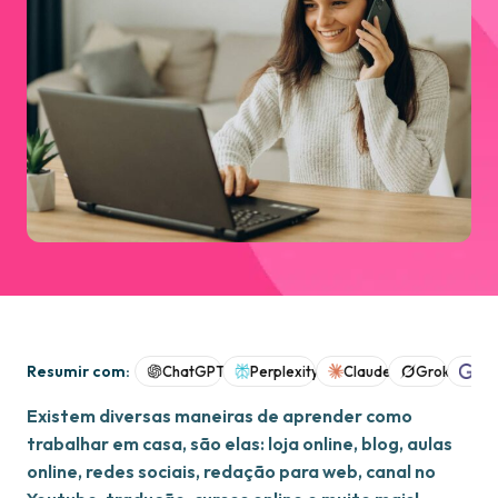
Resumir com:
ChatGPT
Perplexity
Claude
Grok
Goo
Existem diversas maneiras de aprender como
trabalhar em casa, são elas: loja online, blog, aulas
online, redes sociais, redação para web, canal no