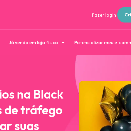
Cri
Fazer login
Já vendo em loja física
Potencializar meu e-com
os na Black
s de tráfego
ar suas