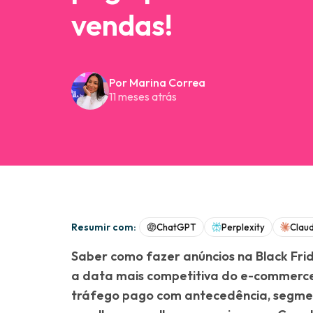
vendas!
Por Marina Correa
11 meses atrás
Resumir com:
ChatGPT
Perplexity
Clau
Saber como fazer anúncios na Black Fri
a data mais competitiva do e-commerce
tráfego pago com antecedência, segmenta