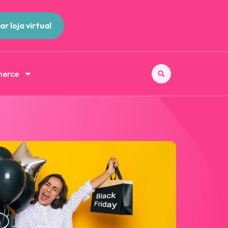
ar loja virtual
merce