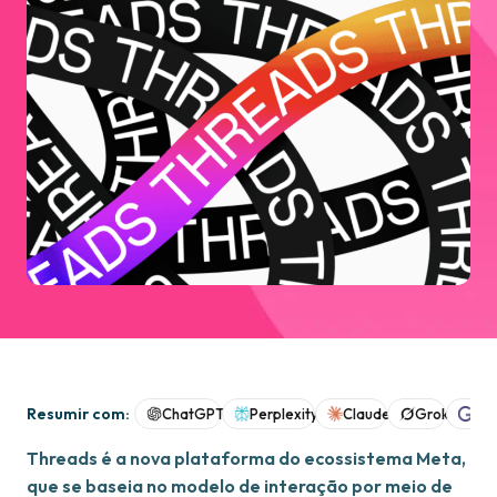
Resumir com:
ChatGPT
Perplexity
Claude
Grok
Goo
Threads é a nova plataforma do ecossistema Meta,
que se baseia no modelo de interação por meio de