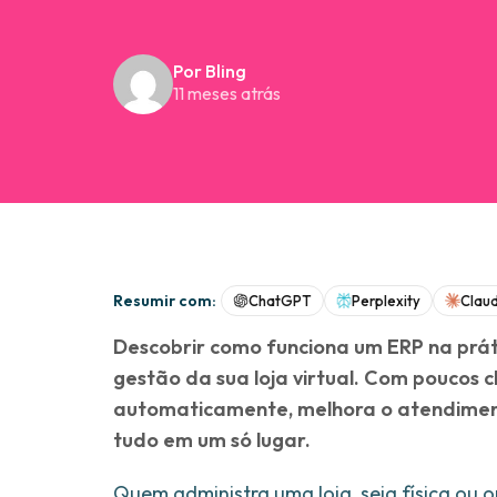
Por Bling
11 meses atrás
Resumir com:
ChatGPT
Perplexity
Clau
Descobrir como funciona um ERP na prát
gestão da sua loja virtual. Com poucos c
automaticamente, melhora o atendiment
tudo em um só lugar.
Quem administra uma loja, seja física ou 