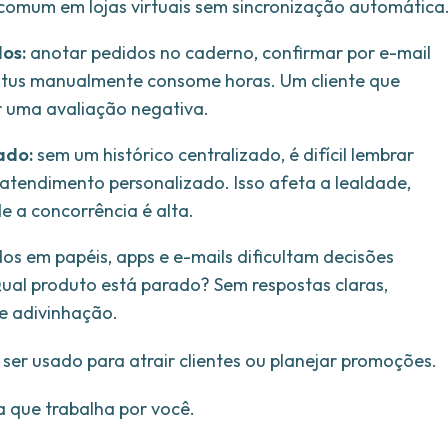
 é comum em lojas virtuais sem sincronização automática
os:
anotar pedidos no caderno, confirmar por e-mail
atus manualmente consome horas. Um cliente que
r uma avaliação negativa.
ado:
sem um histórico centralizado, é difícil lembrar
tendimento personalizado. Isso afeta a lealdade,
de a concorrência é alta.
s em papéis, apps e e-mails dificultam decisões
ual produto está parado? Sem respostas claras,
de adivinhação.
er usado para atrair clientes ou planejar promoções.
a que trabalha por você.