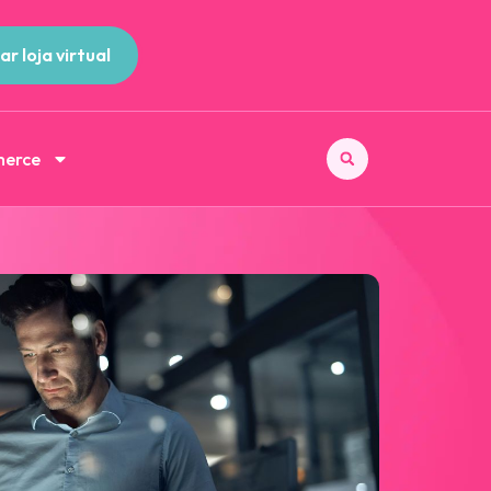
ar loja virtual
merce