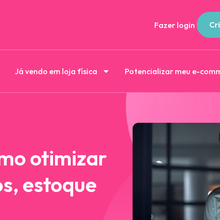
Cri
Fazer login
Já vendo em loja física
Potencializar meu e-com
omo otimizar
os, estoque