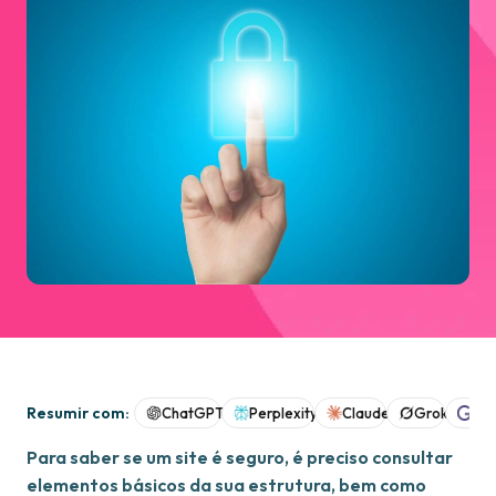
Resumir com:
ChatGPT
Perplexity
Claude
Grok
Goo
Para saber se um site é seguro, é preciso consultar
elementos básicos da sua estrutura, bem como