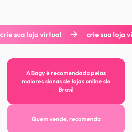
crie sua loja virtual
crie sua loja v
A Bagy é recomendada pelas
A Bagy é recomendada pelas
maiores donas de lojas online do
maiores donas de lojas online do
Brasil
Brasil
Quem vende, recomenda
Quem vende, recomenda