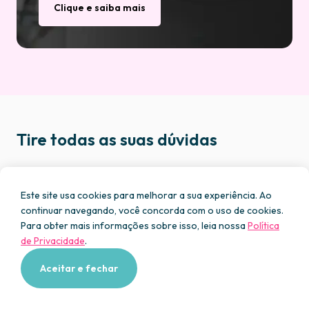
Clique e saiba mais
Tire todas as suas dúvidas
Posso personalizar todo o meu site?
Este site usa cookies para melhorar a sua experiência. Ao
continuar navegando, você concorda com o uso de cookies.
Para obter mais informações sobre isso, leia nossa
Política
Sim! A Bagy é totalmente personalizável e você
de Privacidade
.
poderá deixá-lo com a sua cara. Não existem limites
Tenho limitação de produtos que posso
para a criatividade.
adicionar ao site?
Aceitar e fechar
Aqui, “limite” é uma palavra que não existe. Você