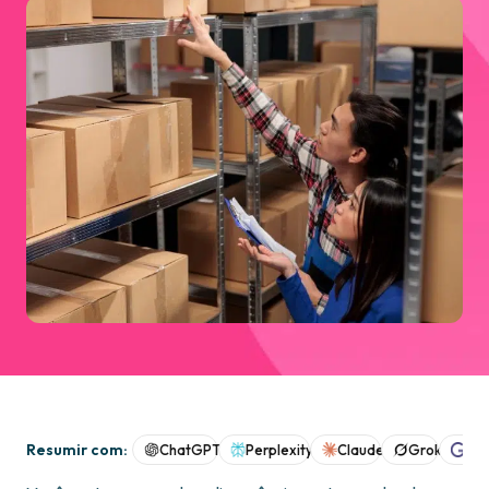
Resumir com:
ChatGPT
Perplexity
Claude
Grok
Goo